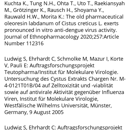
Kuchta K., Tung N.H., Ohta T., Uto T., Raekiansyah
M., Grötzinger K., Rausch H., Shoyama Y.,
Rauwald H.W., Morita K.: The old pharmaceutical
oleoresin labdanum of Cistus creticus L. exerts
pronounced in vitro anti-dengue virus activity.
Journal of Ethnopharmacology 2020;257:Article
Number 112316
Ludwig S, Ehrhardt C, Schmolke M, Mazur I, Korte
V, Pauli E: Auftragsforschungsprojekt
Teutopharma/Institut für Molekulare Virologie.
Untersuchung des Cystus Extrakts Chargen Nr. M-
4-0121T01B/04 auf Zelltoxizität und -viablität
sowie auf antivirale Aktivität gegenüber Influenza
Viren, Institut für Molekulare Virologie,
Westfälische Wilhelms Universität, Münster,
Germany, 9 August 2005
Ludwig S, Ehrhardt C: Auftragsforschungsprojekt