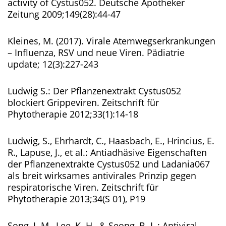
activity of Cystus052. Deutsche Apotheker
Zeitung 2009;149(28):44-47
Kleines, M. (2017). Virale Atemwegserkrankungen
– Influenza, RSV und neue Viren. Pädiatrie
update; 12(3):227-243
Ludwig S.: Der Pflanzenextrakt Cystus052
blockiert Grippeviren. Zeitschrift für
Phytotherapie 2012;33(1):14-18
Ludwig, S., Ehrhardt, C., Haasbach, E., Hrincius, E.
R., Lapuse, J., et al.: Antiadhäsive Eigenschaften
der Pflanzenextrakte Cystus052 und Ladania067
als breit wirksames antivirales Prinzip gegen
respiratorische Viren. Zeitschrift für
Phytotherapie 2013;34(S 01), P19
Song, J. M., Lee, K. H., & Seong, B. L.: Antiviral