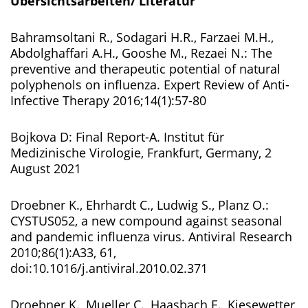
Übersichtsarbeiten/ Literatur
Bahramsoltani R., Sodagari H.R., Farzaei M.H.,
Abdolghaffari A.H., Gooshe M., Rezaei N.: The
preventive and therapeutic potential of natural
polyphenols on influenza. Expert Review of Anti-
Infective Therapy 2016;14(1):57-80
Bojkova D: Final Report-A. Institut für
Medizinische Virologie, Frankfurt, Germany, 2
August 2021
Droebner K., Ehrhardt C., Ludwig S., Planz O.:
CYSTUS052, a new compound against seasonal
and pandemic influenza virus. Antiviral Research
2010;86(1):A33, 61,
doi:10.1016/j.antiviral.2010.02.371
Droebner K., Mueller C., Haasbach E., Kiesewetter