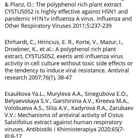
& Planz, O.: The polyphenol rich plant extract
CYSTUS052 is highly effective against H5N1 and
pandemic H1N1v influenza A virus. Influenza and
Other Respiratory Viruses 2011;5:237-239
Ehrhardt, C., Hrincius, E. R., Korte, V., Mazur, I.,
Droebner, K., et al.: A polyphenol rich plant
extract, CYSTUS052, exerts anti influenza virus
activity in cell culture without toxic side effects or
the tendency to induce viral resistance. Antiviral
research 2007;76(1), 38-47
Esaulkova Ya.L., Muryleva A.A., Sinegubova E.O.,
Belyaevskaya S.V., Garshinina A.V., Kireeva M.A.,
Volobueva A.S., Slita A.V., Kadyrova R.A., Zarubaev
V.V.: Mechanisms of antiviral activity of Cistus
Salviifolius extract against human respiratory
viruses. Antibiotiki i Khimioterapiya 2020;65(7-
8):8-17