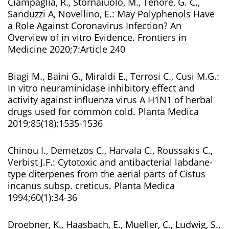
Ciampaglia, R., Stornaiuolo, M., Tenore, G. C.,
Sanduzzi A, Novellino, E.: May Polyphenols Have
a Role Against Coronavirus Infection? An
Overview of in vitro Evidence. Frontiers in
Medicine 2020;7:Article 240
Biagi M., Baini G., Miraldi E., Terrosi C., Cusi M.G.:
In vitro neuraminidase inhibitory effect and
activity against influenza virus A H1N1 of herbal
drugs used for common cold. Planta Medica
2019;85(18):1535-1536
Chinou I., Demetzos C., Harvala C., Roussakis C.,
Verbist J.F.: Cytotoxic and antibacterial labdane-
type diterpenes from the aerial parts of Cistus
incanus subsp. creticus. Planta Medica
1994;60(1):34-36
Droebner, K., Haasbach, E., Mueller, C., Ludwig, S.,